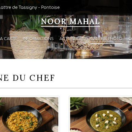
attre de Tassigny
-
Pontoise
NOOR MAHAL
A CARTE
INFORMATIONS
ACTUALITÉS
GALERIE PHOTO
C
NE DU CHEF